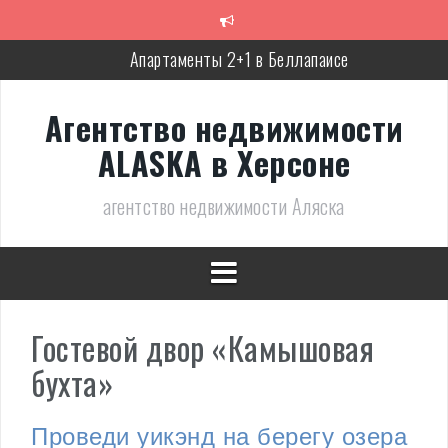
Перейти
к
содержимому
Апартаменты 2+1 в Беллапаисе
Экологичная вилла в Беллапаисе
Агентство недвижимости
Трёхспальная вилла в комплексе в Лапте
ALASKA в Херсоне
Современная, полностью готовая вилла в Алсанджаке
агентство недвижимости Аляска
Люкс вилла с дизайнерским ремонтом
Великолепное бунгало в Фамагусте
Гостевой двор «Камышовая
бухта»
Проведи уикэнд на берегу озера