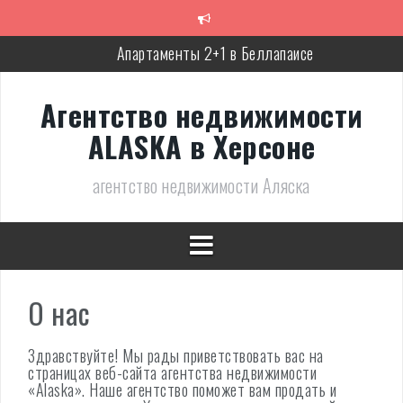
Перейти
к
содержимому
Апартаменты 2+1 в Беллапаисе
Экологичная вилла в Беллапаисе
Агентство недвижимости
Трёхспальная вилла в комплексе в Лапте
ALASKA в Херсоне
Современная, полностью готовая вилла в Алсанджаке
агентство недвижимости Аляска
Люкс вилла с дизайнерским ремонтом
Великолепное бунгало в Фамагусте
О нас
Здравствуйте! Мы рады приветствовать вас на
страницах веб-сайта агентства недвижимости
«Alaska». Наше агентство поможет вам продать и