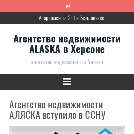
Перейти
к
содержимому
Апартаменты 2+1 в Беллапаисе
Экологичная вилла в Беллапаисе
Агентство недвижимости
Трёхспальная вилла в комплексе в Лапте
ALASKA в Херсоне
Современная, полностью готовая вилла в Алсанджаке
агентство недвижимости Аляска
Люкс вилла с дизайнерским ремонтом
Великолепное бунгало в Фамагусте
Агентство недвижимости
АЛЯСКА вступило в ССНУ