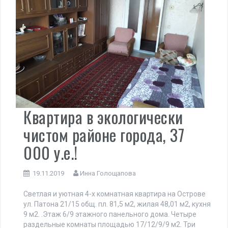
Квартира в экологически
чистом районе города, 37
000 у.е.!
19.11.2019
Инна Голощапова
Светлая и уютная 4-х комнатная квартира на Острове
ул. Патона 21/15 общ. пл. 81,5 м2, жилая 48,01 м2, кухня
9 м2. .Этаж 6/9 этажного панельного дома. Четыре
раздельные комнаты площадью 17/12/9/9 м2. Три