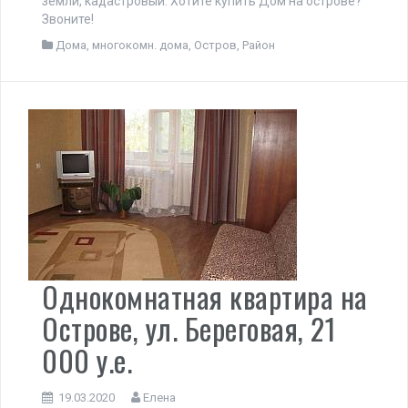
земли, кадастровый. Хотите купить Дом на острове?
Звоните!
Дома
,
многокомн. дома
,
Остров
,
Район
Однокомнатная квартира на
Острове, ул. Береговая, 21
000 у.е.
19.03.2020
Елена