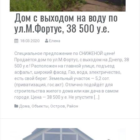
Дом с выходом на воду по
ул.М.Фортус, 38 500 у.е.
18.03.2020
Елена
Специальное предложение по СНИЖЕНОЙ цене!
Продаётся дом по ул.М.Фортус, с выходом на Днепр, 38
500 у.е.! Расположен на главной улице, подъезд
асфальт, широкий фасад. Газ, вода, электричество,
есть свой берег. Земельный участок — 5,2 сот.
(приватизация, гос.акт). Отлично подойдёт для
строительства жилого дома или как дача в самом
городе. Цена — 38 500 у.е. Не упустите […]
Дома
,
Объекты
,
Остров
,
Район