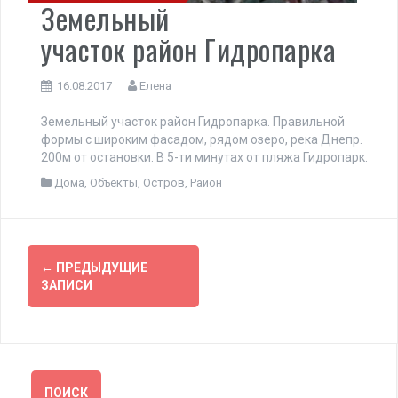
Земельный
участок район Гидропарка
16.08.2017
Елена
Земельный участок район Гидропарка. Правильной
формы с широким фасадом, рядом озеро, река Днепр.
200м от остановки. В 5-ти минутах от пляжа Гидропарк.
Дома
,
Объекты
,
Остров
,
Район
Навигация
←
ПРЕДЫДУЩИЕ
по
ЗАПИСИ
записям