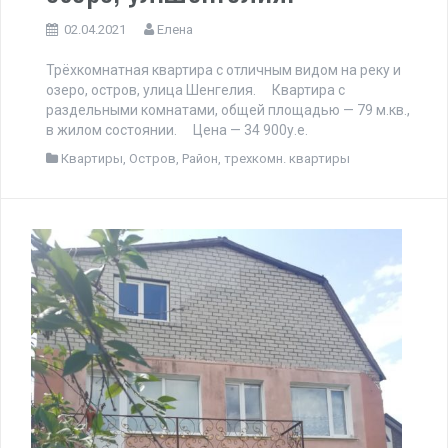
02.04.2021
Елена
Трёхкомнатная квартира с отличным видом на реку и
озеро, остров, улица Шенгелия. ⠀ Квартира с
раздельными комнатами, общей площадью — 79 м.кв.,
в жилом состоянии. ⠀ Цена — 34 900у.е.
Квартиры
,
Остров
,
Район
,
трехкомн. квартиры