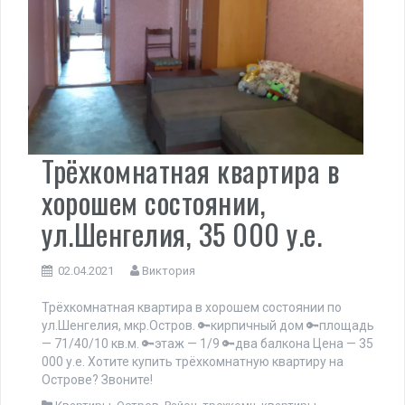
Трёхкомнатная квартира в
хорошем состоянии,
ул.Шенгелия, 35 000 у.е.
02.04.2021
Виктория
Трёхкомнатная квартира в хорошем состоянии по
ул.Шенгелия, мкр.Остров. 🔑кирпичный дом 🔑площадь
— 71/40/10 кв.м. 🔑этаж — 1/9 🔑два балкона Цена — 35
000 у.е. Хотите купить трёхкомнатную квартиру на
Острове? Звоните!