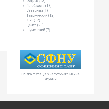
Остров
(12)
По области
(18)
Северный
(1)
Таврический
(12)
ХБК
(12)
Центр
(25)
Шуменский
(7)
Спілка фахівців з нерухомого майна
України