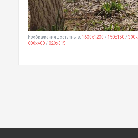
Изображения доступны в:
1600x1200
/
150x150
/
300x
600x400
/
820x615