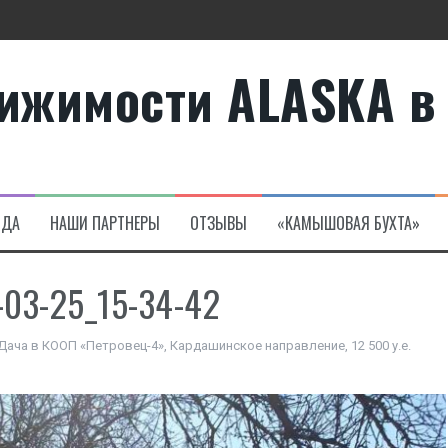
ижимости ALASKA в
те
а в Алсанджаке
НДА
НАШИ ПАРТНЕРЫ
ОТЗЫВЫ
«КАМЫШОВАЯ БУХТА»
-03-25_15-34-42
Дача в КООП «Петровец-4», Кардашинское направление, 12 500 у.е.