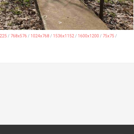
225
/
768x576
/
1024x768
/
1536x1152
/
1600x1200
/
75x75
/