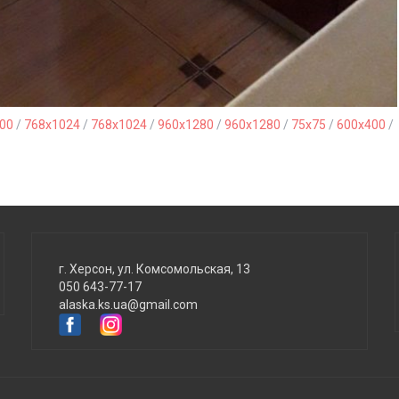
00
/
768x1024
/
768x1024
/
960x1280
/
960x1280
/
75x75
/
600x400
/
г. Херсон, ул. Комсомольская, 13
050 643-77-17
alaska.ks.ua@gmail.com