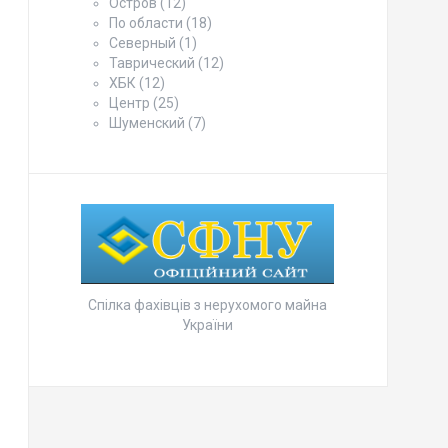
Остров
(12)
По области
(18)
Северный
(1)
Таврический
(12)
ХБК
(12)
Центр
(25)
Шуменский
(7)
Спілка фахівців з нерухомого майна
України