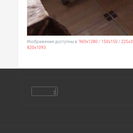
Изображения доступны в:
960x1280
/
150x150
/
225x3
820x1093