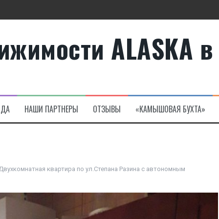
ижимости ALASKA в
те
а в Алсанджаке
НДА
НАШИ ПАРТНЕРЫ
ОТЗЫВЫ
«КАМЫШОВАЯ БУХТА»
Двухкомнатная квартира по ул.Степана Разина с автономным