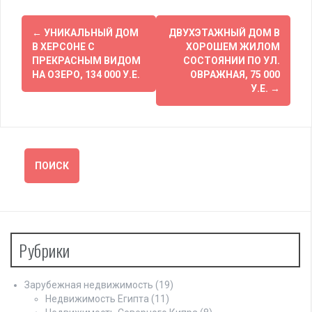
Навигация
←
УНИКАЛЬНЫЙ ДОМ
ДВУХЭТАЖНЫЙ ДОМ В
по
В ХЕРСОНЕ С
ХОРОШЕМ ЖИЛОМ
ПРЕКРАСНЫМ ВИДОМ
СОСТОЯНИИ ПО УЛ.
записям
НА ОЗЕРО, 134 000 У.Е.
ОВРАЖНАЯ, 75 000
У.Е.
→
Рубрики
Зарубежная недвижимость
(19)
Недвижимость Египта
(11)