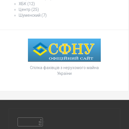
ХБК
(12)
Центр
(25)
Шуменский
(7)
Спілка фахівців з нерухомого майна
України