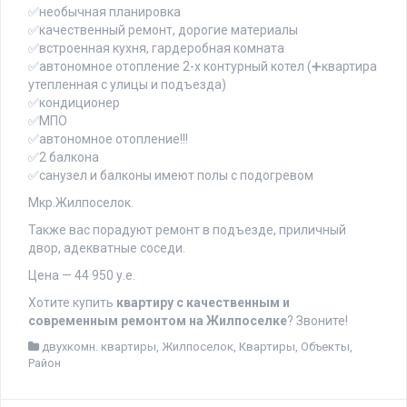
✅необычная планировка
✅качественный ремонт, дорогие материалы
✅встроенная кухня, гардеробная комната
✅автономное отопление 2-х контурный котел (➕квартира
утепленная с улицы и подъезда)
✅кондиционер
✅МПО
✅автономное отопление!!!
✅2 балкона
✅санузел и балконы имеют полы с подогревом
Мкр.Жилпоселок.
Также вас порадуют ремонт в подъезде, приличный
двор, адекватные соседи.
Цена — 44 950 у.е.
Хотите купить
квартиру с качественным и
современным ремонтом на Жилпоселке
? Звоните!
двухкомн. квартиры
,
Жилпоселок
,
Квартиры
,
Объекты
,
Район