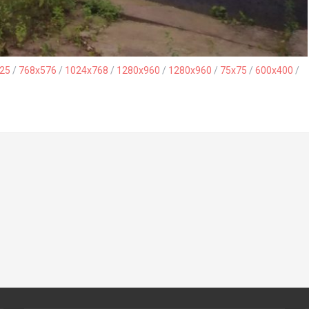
25
/
768x576
/
1024x768
/
1280x960
/
1280x960
/
75x75
/
600x400
/