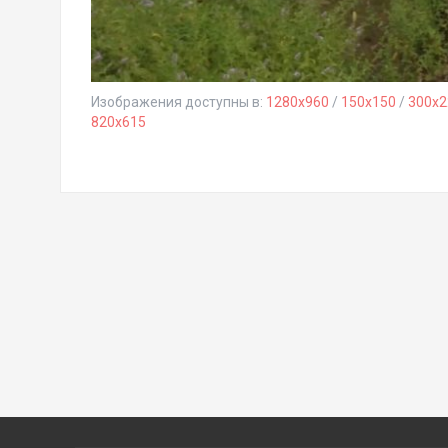
Изображения доступны в:
1280x960
/
150x150
/
300x2
820x615