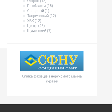
Остров
(12)
По области
(18)
Северный
(1)
Таврический
(12)
ХБК
(12)
Центр
(25)
Шуменский
(7)
Спілка фахівців з нерухомого майна
України