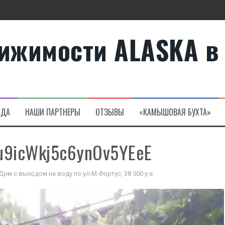
ижимости ALASKA в
те
а в Алсанджаке
НДА
НАШИ ПАРТНЕРЫ
ОТЗЫВЫ
«КАМЫШОВАЯ БУХТА»
u9icWkj5c6ynOv5YEeE
Дом с выходом на воду по ул.М.Фортус, 38 500 у.е.