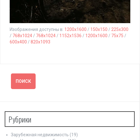
Изображения доступны в:
1200x1600
/
150x150
/
225x300
/
768x1024
/
768x1024
/
1152x1536
/
1200x1600
/
75x75
/
600x400
/
820x1093
Рубрики
Зарубежная недвижимость
(19)