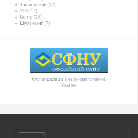
Таврический
(12)
ХБК
(12)
Центр
(25)
Шуменский
(7)
Спілка фахівців з нерухомого майна
України