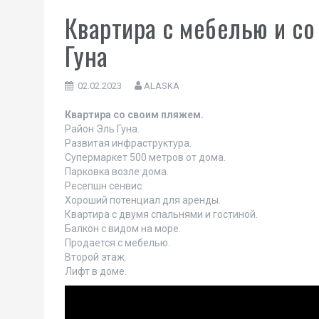
Квартира с мебелью и со
Гуна
02.02.2023
ALASKA
Квартира со своим пляжем.
Район Эль Гуна.
Развитая инфраструктура.
Супермаркет 500 метров от дома.
Парковка возле дома.
Ресепшн сенвис.
Хороший потенциал для аренды.
Квартира с двумя спальнями и гостиной.
Балкон с видом на море.
Продается с мебелью.
Второй этаж.
Лифт в доме.