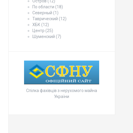
Остров
(12)
По области
(18)
Северный
(1)
Таврический
(12)
ХБК
(12)
Центр
(25)
Шуменский
(7)
Спілка фахівців з нерухомого майна
України