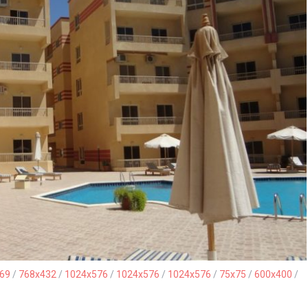
69
/
768x432
/
1024x576
/
1024x576
/
1024x576
/
75x75
/
600x400
/