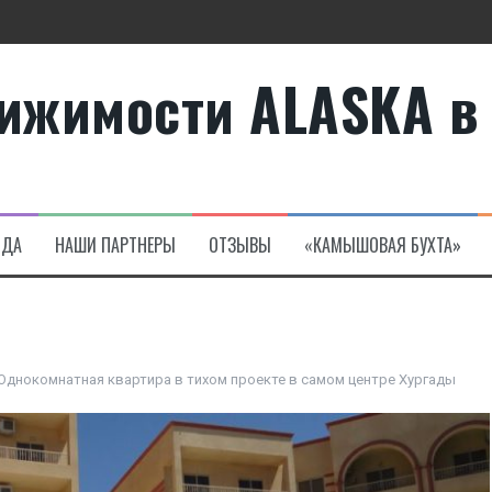
ижимости ALASKA в
те
а в Алсанджаке
НДА
НАШИ ПАРТНЕРЫ
ОТЗЫВЫ
«КАМЫШОВАЯ БУХТА»
Однокомнатная квартира в тихом проекте в самом центре Хургады