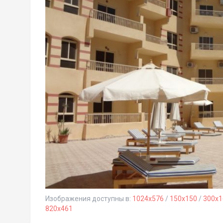
Изображения доступны в:
1024x576
/
150x150
/
300x1
820x461