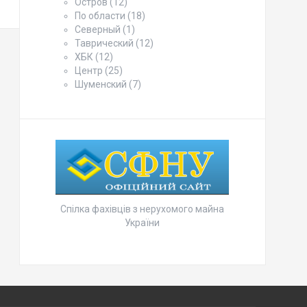
Остров
(12)
По области
(18)
Северный
(1)
Таврический
(12)
ХБК
(12)
Центр
(25)
Шуменский
(7)
Спілка фахівців з нерухомого майна
України