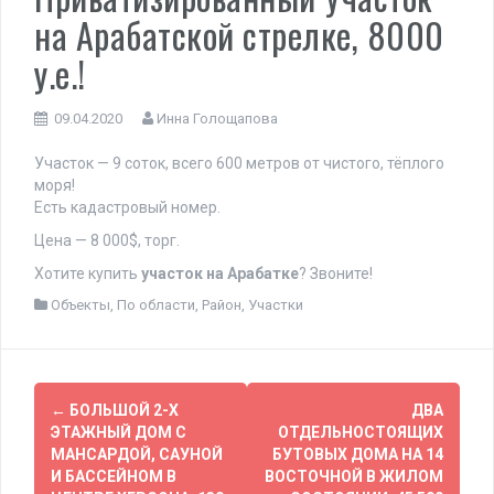
на Арабатской стрелке, 8000
у.е.!
09.04.2020
Инна Голощапова
Участок — 9 соток, всего 600 метров от чистого, тёплого
моря!
Есть кадастровый номер.
Цена — 8 000$, торг.
Хотите купить
участок на Арабатке
? Звоните!
Объекты
,
По области
,
Район
,
Участки
Навигация
←
БОЛЬШОЙ 2-Х
ДВА
по
ЭТАЖНЫЙ ДОМ С
ОТДЕЛЬНОСТОЯЩИХ
МАНСАРДОЙ, САУНОЙ
БУТОВЫХ ДОМА НА 14
записям
И БАССЕЙНОМ В
ВОСТОЧНОЙ В ЖИЛОМ