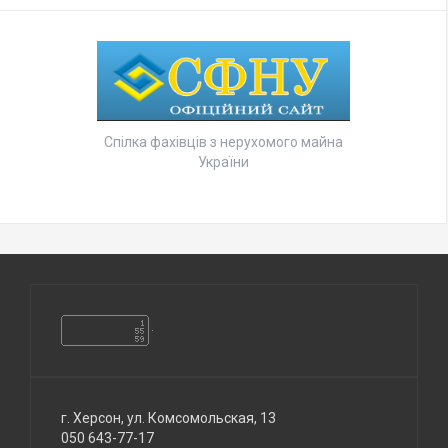
Спілка фахівців з нерухомого майна
України
г. Херсон, ул. Комсомольская, 13
050 643-77-17