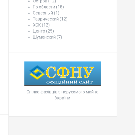
Остров
(12)
По области
(18)
Северный
(1)
Таврический
(12)
ХБК
(12)
Центр
(25)
Шуменский
(7)
Спілка фахівців з нерухомого майна
України