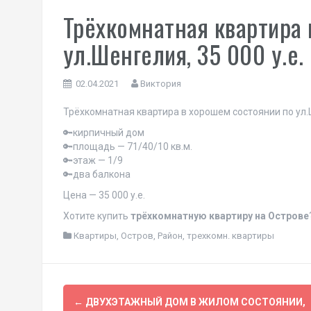
Трёхкомнатная квартира 
ул.Шенгелия, 35 000 у.е.
02.04.2021
Виктория
Трёхкомнатная квартира в хорошем состоянии по ул.
🔑кирпичный дом
🔑площадь — 71/40/10 кв.м.
🔑этаж — 1/9
🔑два балкона
Цена — 35 000 у.е.
Хотите купить
трёхкомнатную квартиру на Острове
Квартиры
,
Остров
,
Район
,
трехкомн. квартиры
Навигация
←
ДВУХЭТАЖНЫЙ ДОМ В ЖИЛОМ СОСТОЯНИИ,