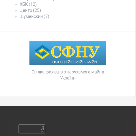
ХБК
(12)
Центр
(25)
Шуменский
(7)
Спілка фахівців з нерухомого майна
України