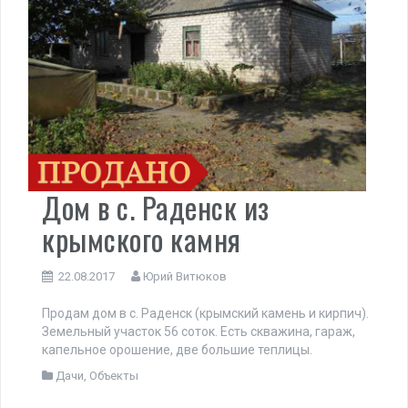
Дом в с. Раденск из
крымского камня
22.08.2017
Юрий Витюков
Продам дом в с. Раденск (крымский камень и кирпич).
Земельный участок 56 соток. Есть скважина, гараж,
капельное орошение, две большие теплицы.
Дачи
,
Объекты