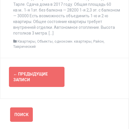
Тарле. Сдача дома в 2017 году. Общая площадь 60
кв.м.. 1-я 1эт. без балкона — 28200 1-я 2,3 эт. с балконом
— 30000 Есть возможность объединить 1-ю и 2-ю
квартиры. Общее состояние квартиры требует
внутренней отделки. Автономное отопление. Высота
потолков 3 метра. […]
Квартиры
,
Объекты
,
однокомн. квартиры
,
Район
,
Таврический
Навигация
←
ПРЕДЫДУЩИЕ
по
ЗАПИСИ
записям