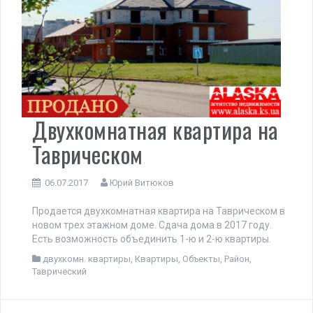
Двухкомнатная квартира на
Таврическом
06.07.2017
Юрий Витюков
Продается двухкомнатная квартира на Таврическом в
новом трех этажном доме. Сдача дома в 2017 году.
Есть возможность объединить 1-ю и 2-ю квартиры.
двухкомн. квартиры
,
Квартиры
,
Объекты
,
Район
,
Таврический