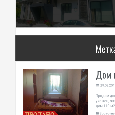
Метк
Дом 
29.08.201
Продам дом
ухожен, ав
дом 110 м
Восточн