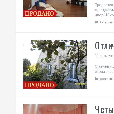
Продается 
складским
двор( 10 с
Восточн
Отли
10.07.201
Отличный д
сарай или 
Восточн
Четы