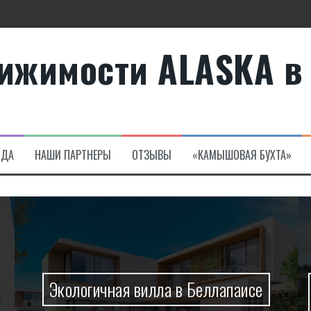
ижимости ALASKA в
те
а в Алсанджаке
НДА
НАШИ ПАРТНЕРЫ
ОТЗЫВЫ
«КАМЫШОВАЯ БУХТА»
Экологичная вилла в Беллапаисе