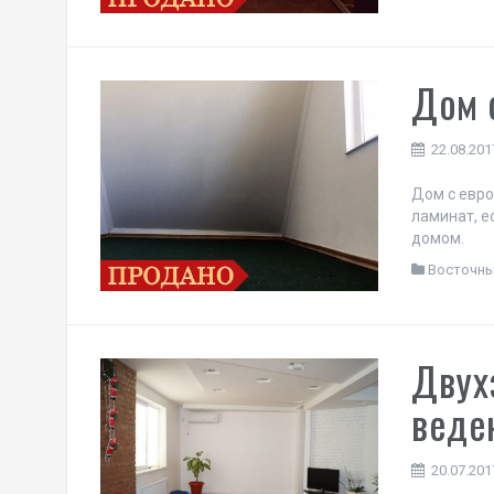
Дом 
22.08.201
Дом с евро
ламинат, е
домом.
Восточн
Двух
веде
20.07.201