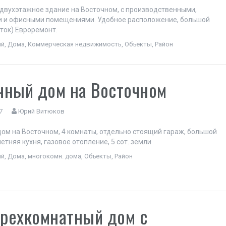
двухэтажное здание на Восточном, с производственными,
и и офисными помещениями. Удобное расположение, большой
оток) Евроремонт.
ый
,
Дома
,
Коммерческая недвижимость
,
Объекты
,
Район
чный дом на Восточном
7
Юрий Витюков
ом на Восточном, 4 комнаты, отдельно стоящий гараж, большой
летняя кухня, газовое отопление, 5 сот. земли
ый
,
Дома
,
многокомн. дома
,
Объекты
,
Район
рехкомнатный дом с