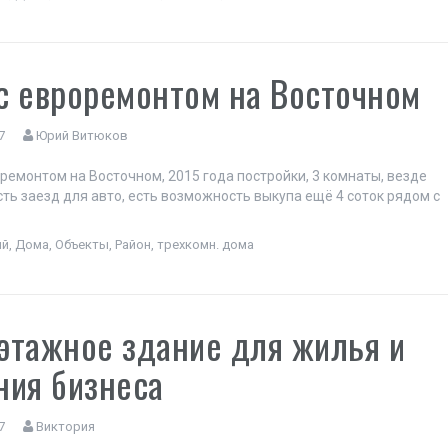
с евроремонтом на Восточном
7
Юрий Витюков
ремонтом на Восточном, 2015 года постройки, 3 комнаты, везде
сть заезд для авто, есть возможность выкупа ещё 4 соток рядом с
ый
,
Дома
,
Объекты
,
Район
,
трехкомн. дома
этажное здание для жилья и
ния бизнеса
7
Виктория