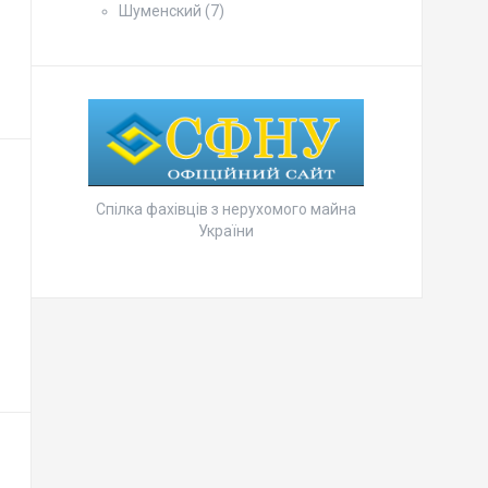
Шуменский
(7)
Спілка фахівців з нерухомого майна
України