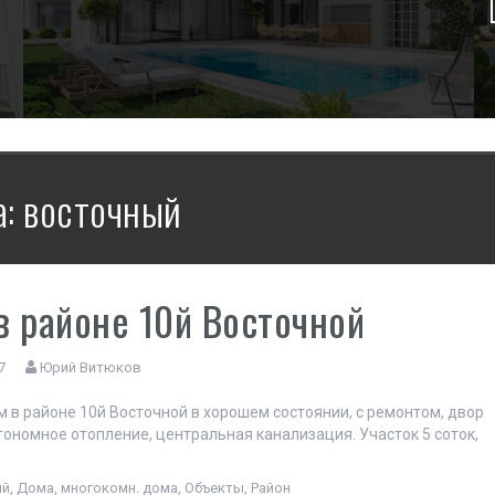
а:
восточный
в районе 10й Восточной
7
Юрий Витюков
 в районе 10й Восточной в хорошем состоянии, с ремонтом, двор
тономное отопление, центральная канализация. Участок 5 соток,
2
ый
,
Дома
,
многокомн. дома
,
Объекты
,
Район