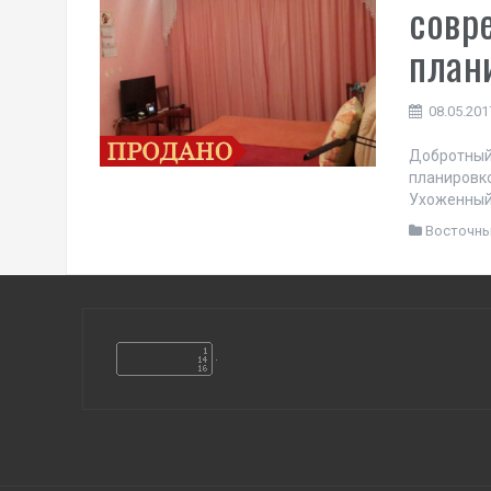
совр
план
08.05.201
Добротный
планировк
Ухоженный 
Восточн