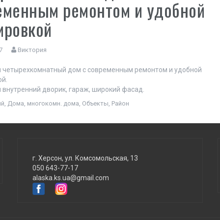
еменным ремонтом и удобной
ировкой
7
Виктория
 четырехкомнатный дом с современным ремонтом и удобной
ой.
внутренний дворик, гараж, широкий фасад.
ый
,
Дома
,
многокомн. дома
,
Объекты
,
Район
г. Херсон, ул. Комсомольская, 13
050 643-77-17
alaska.ks.ua@gmail.com