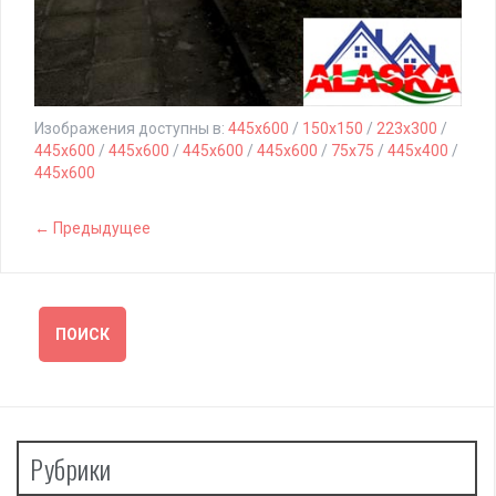
Изображения доступны в:
445x600
/
150x150
/
223x300
/
445x600
/
445x600
/
445x600
/
445x600
/
75x75
/
445x400
/
445x600
← Предыдущее
Рубрики