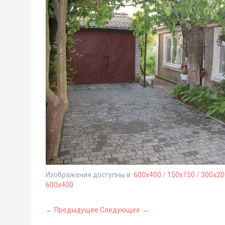
Изображения доступны в:
600x400
/
150x150
/
300x20
600x400
← Предыдущее
Следующее →