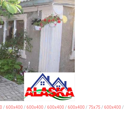
0
/
600x400
/
600x400
/
600x400
/
600x400
/
75x75
/
600x400
/