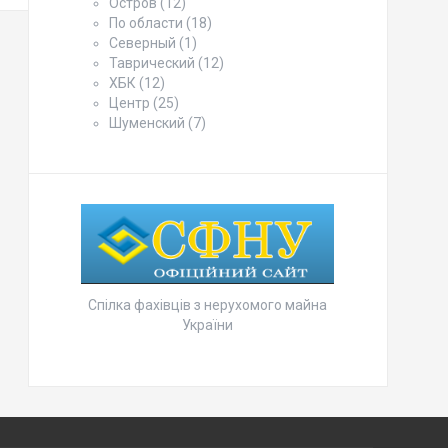
Остров
(12)
По области
(18)
Северный
(1)
Таврический
(12)
ХБК
(12)
Центр
(25)
Шуменский
(7)
Спілка фахівців з нерухомого майна
України