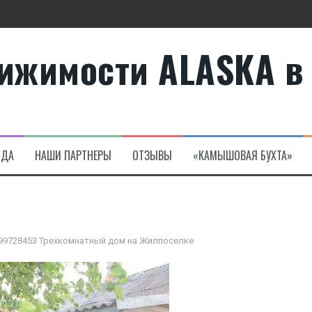
ижимости ALASKA в
те
а в Алсанджаке
НДА
НАШИ ПАРТНЕРЫ
ОТЗЫВЫ
«КАМЫШОВАЯ БУХТА»
99728453 Трехкомнатный дом на Жилпоселке