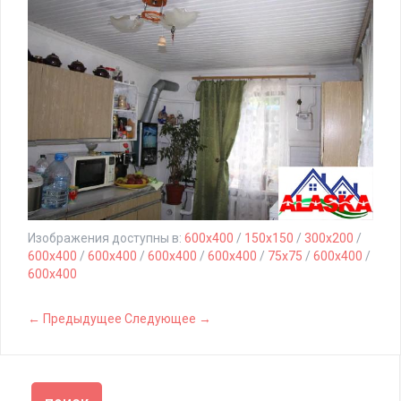
Изображения доступны в:
600x400
/
150x150
/
300x200
/
600x400
/
600x400
/
600x400
/
600x400
/
75x75
/
600x400
/
600x400
← Предыдущее
Следующее →