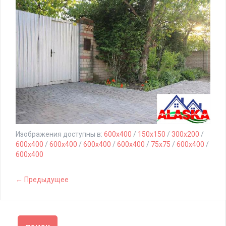
Изображения доступны в:
600x400
/
150x150
/
300x200
/
600x400
/
600x400
/
600x400
/
600x400
/
75x75
/
600x400
/
600x400
← Предыдущее