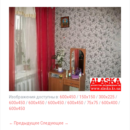
Изображения доступны в:
600x450
/
150x150
/
300x225
/
600x450
/
600x450
/
600x450
/
600x450
/
75x75
/
600x400
/
600x450
← Предыдущее
Следующее →