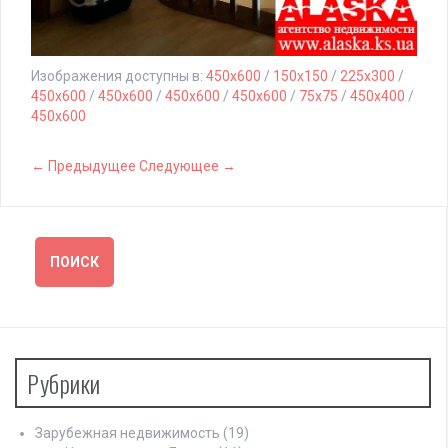
Изображения доступны в:
450x600
/
150x150
/
225x300
/
450x600
/
450x600
/
450x600
/
450x600
/
75x75
/
450x400
/
450x600
← Предыдущее
Следующее →
Рубрики
Зарубежная недвижимость
(19)