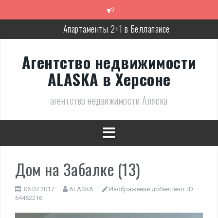
Перейти
к
содержимому
Апартаменты 2+1 в Беллапаисе
Экологичная вилла в Беллапаисе
Агентство недвижимости
Трёхспальная вилла в комплексе в Лапте
ALASKA в Херсоне
Современная, полностью готовая вилла в Алсанджаке
агентство недвижимости Аляска
Люкс вилла с дизайнерским ремонтом
Великолепное бунгало в Фамагусте
Дом на Забалке (13)
06.07.2017
ALASKA
Изображение добавлено:
ID
64462216