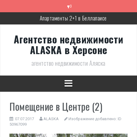
Перейти
к
содержимому
Апартаменты 2+1 в Беллапаисе
Экологичная вилла в Беллапаисе
Агентство недвижимости
Трёхспальная вилла в комплексе в Лапте
ALASKA в Херсоне
Современная, полностью готовая вилла в Алсанджаке
агентство недвижимости Аляска
Люкс вилла с дизайнерским ремонтом
Великолепное бунгало в Фамагусте
Помещение в Центре (2)
07.07.2017
ALASKA
Изображение добавлено:
ID
50967099