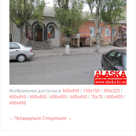
Изображения доступны в:
600x450
/
150x150
/
300x225
/
600x450
/
600x450
/
600x450
/
600x450
/
75x75
/
600x400
/
600x450
← Предыдущее
Следующее →