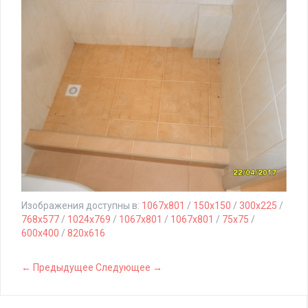
Изображения доступны в:
1067x801
/
150x150
/
300x225
/
768x577
/
1024x769
/
1067x801
/
1067x801
/
75x75
/
600x400
/
820x616
← Предыдущее
Следующее →