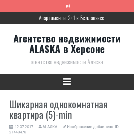
Перейти
к
содержимому
Апартаменты 2+1 в Беллапаисе
Экологичная вилла в Беллапаисе
Агентство недвижимости
Трёхспальная вилла в комплексе в Лапте
ALASKA в Херсоне
Современная, полностью готовая вилла в Алсанджаке
агентство недвижимости Аляска
Люкс вилла с дизайнерским ремонтом
Великолепное бунгало в Фамагусте
Шикарная однокомнатная
квартира (5)-min
12.07.2017
ALASKA
Изображение добавлено:
ID
21448478