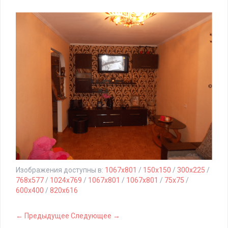
Изображения доступны в:
1067x801
/
150x150
/
300x225
/
768x577
/
1024x769
/
1067x801
/
1067x801
/
75x75
/
600x400
/
820x616
← Предыдущее
Следующее →