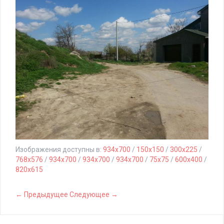
Изображения доступны в:
934x700
/
150x150
/
300x225
/
768x576
/
934x700
/
934x700
/
934x700
/
75x75
/
600x400
/
820x615
← Предыдущее
Следующее →