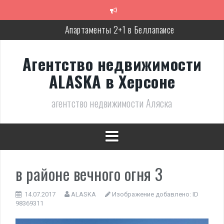
Перейти
к
содержимому
Апартаменты 2+1 в Беллапаисе
Экологичная вилла в Беллапаисе
Агентство недвижимости
Трёхспальная вилла в комплексе в Лапте
ALASKA в Херсоне
Современная, полностью готовая вилла в Алсанджаке
агентство недвижимости Аляска
Люкс вилла с дизайнерским ремонтом
Великолепное бунгало в Фамагусте
в районе вечного огня 3
14.07.2017
ALASKA
Изображение добавлено:
ID
98369311