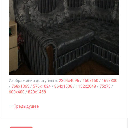
Изображения доступны в:
2304x4096
/
150x150
/
169x300
/
768x1365
/
576x1024
/
864x1536
/
1152x2048
/
75x75
/
600x400
/
820x1458
← Предыдущее