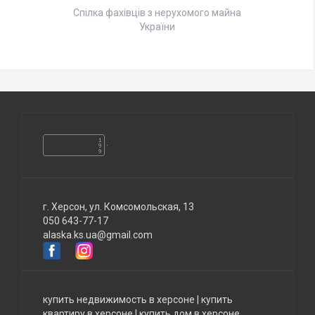
Спілка фахівців з нерухомого майна
України
г. Херсон, ул. Комсомольская, 13
050 643-77-17
alaska.ks.ua@gmail.com
купить недвижимость в херсоне
|
купить
квартиру в херсоне
|
купить дом в херсоне