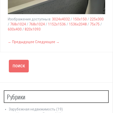
Изображения доступны в:
3024x4032
/
150x150
/
225x300
/
768x1024
/
768x1024
/
1152x1536
/
1536x2048
/
75x75
/
600x400
/
820x1093
← Предыдущее
Следующее →
Рубрики
Зарубежная недвижимость
(19)