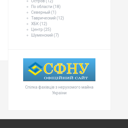
Остров
(12)
По области
(18)
Северный
(1)
Таврический
(12)
ХБК
(12)
Центр
(25)
Шуменский
(7)
Спілка фахівців з нерухомого майна
України