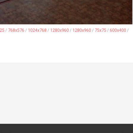
25
/
768x576
/
1024x768
/
1280x960
/
1280x960
/
75x75
/
600x400
/