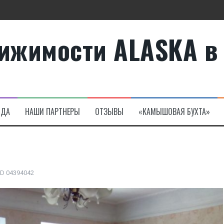
ижимости ALASKA в
те
а в Алсанджаке
НДА
НАШИ ПАРТНЕРЫ
ОТЗЫВЫ
«КАМЫШОВАЯ БУХТА»
ID 04394042