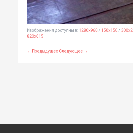
Изображения доступны в:
1280x960
/
150x150
/
300x2
820x615
← Предыдущее
Следующее →