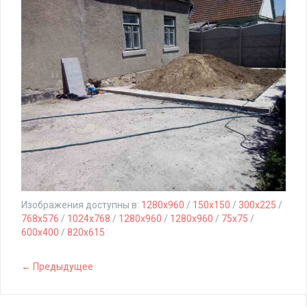
Изображения доступны в:
1280x960
/
150x150
/
300x225
/
768x576
/
1024x768
/
1280x960
/
1280x960
/
75x75
/
600x400
/
820x615
← Предыдущее