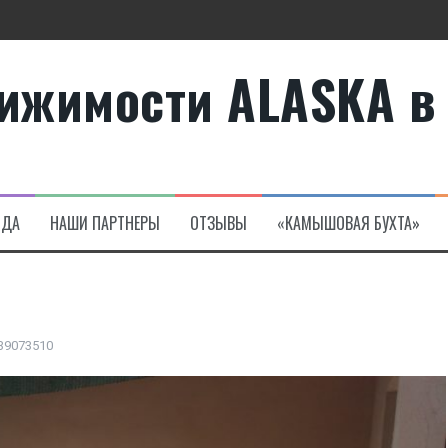
ижимости ALASKA в
те
а в Алсанджаке
НДА
НАШИ ПАРТНЕРЫ
ОТЗЫВЫ
«КАМЫШОВАЯ БУХТА»
39073510