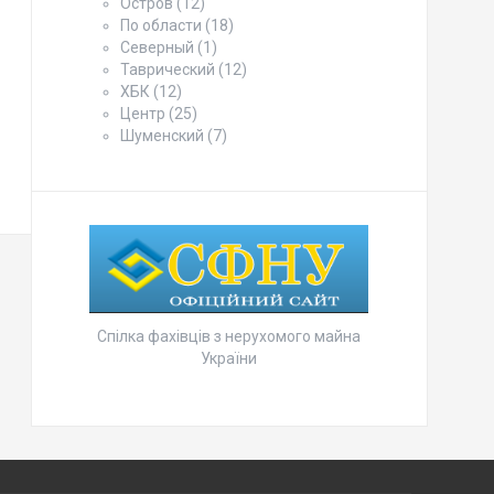
Остров
(12)
По области
(18)
Северный
(1)
Таврический
(12)
ХБК
(12)
Центр
(25)
Шуменский
(7)
Спілка фахівців з нерухомого майна
України