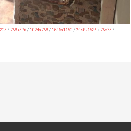
225
/
768x576
/
1024x768
/
1536x1152
/
2048x1536
/
75x75
/