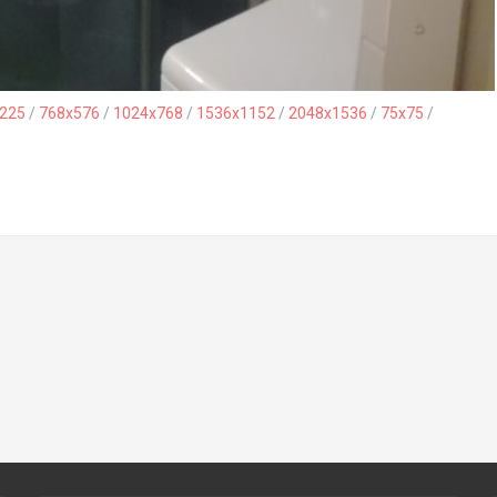
225
/
768x576
/
1024x768
/
1536x1152
/
2048x1536
/
75x75
/