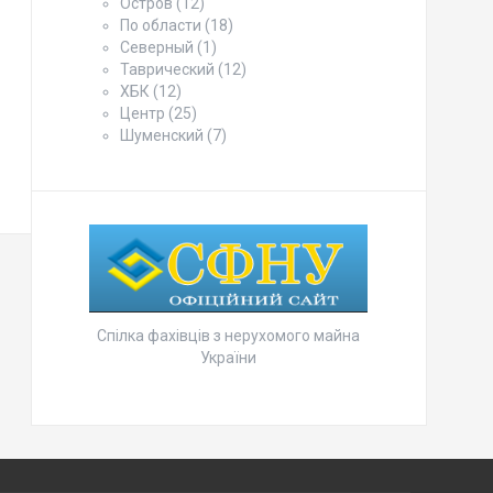
Остров
(12)
По области
(18)
Северный
(1)
Таврический
(12)
ХБК
(12)
Центр
(25)
Шуменский
(7)
Спілка фахівців з нерухомого майна
України