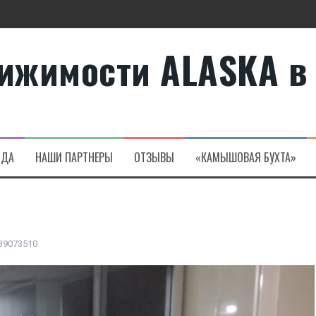
ижимости ALASKA в
те
а в Алсанджаке
НДА
НАШИ ПАРТНЕРЫ
ОТЗЫВЫ
«КАМЫШОВАЯ БУХТА»
39073510