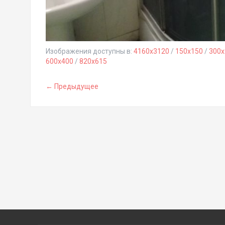
Изображения доступны в:
4160x3120
/
150x150
/
300x
600x400
/
820x615
← Предыдущее