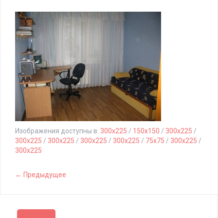
Изображения доступны в:
300x225
/
150x150
/
300x225
/
300x225
/
300x225
/
300x225
/
300x225
/
75x75
/
300x225
/
300x225
← Предыдущее