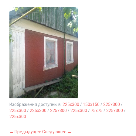
Изображения доступны в:
225x300
/
150x150
/
225x300
/
225x300
/
225x300
/
225x300
/
225x300
/
75x75
/
225x300
/
225x300
← Предыдущее
Следующее →