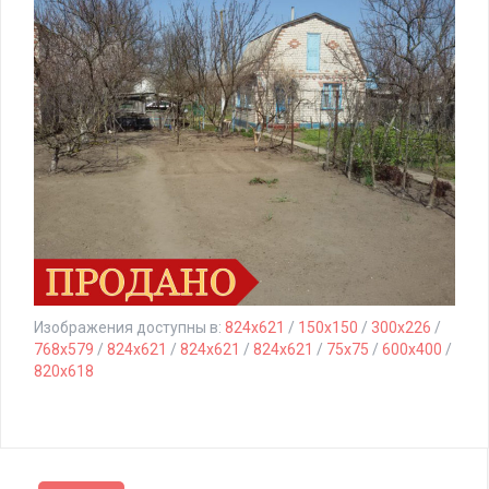
Изображения доступны в:
824x621
/
150x150
/
300x226
/
768x579
/
824x621
/
824x621
/
824x621
/
75x75
/
600x400
/
820x618