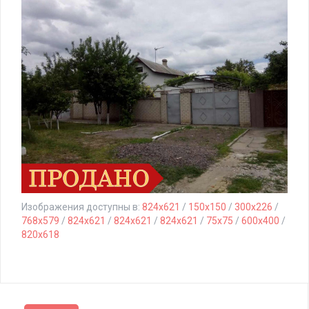
Изображения доступны в:
824x621
/
150x150
/
300x226
/
768x579
/
824x621
/
824x621
/
824x621
/
75x75
/
600x400
/
820x618