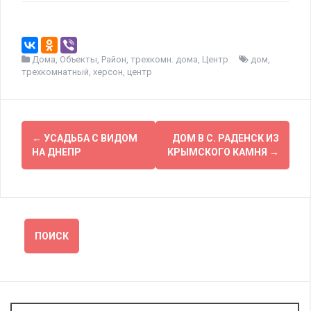
Дома
,
Объекты
,
Район
,
трехкомн. дома
,
Центр
дом
,
трехкомнатный
,
херсон
,
центр
Навигация
←
УСАДЬБА С ВИДОМ
ДОМ В С. РАДЕНСК ИЗ
по
НА ДНЕПР
КРЫМСКОГО КАМНЯ
→
записям