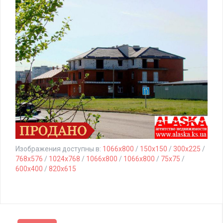
Изображения доступны в:
1066x800
/
150x150
/
300x225
/
768x576
/
1024x768
/
1066x800
/
1066x800
/
75x75
/
600x400
/
820x615