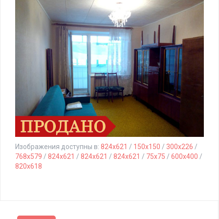
Изображения доступны в:
824x621
/
150x150
/
300x226
/
768x579
/
824x621
/
824x621
/
824x621
/
75x75
/
600x400
/
820x618