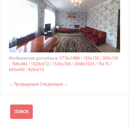
Изображения доступны в:
3776x1888
/
150x150
/
300x150
/
768x384
/
1024x512
/
1536x768
/
2048x1024
/
75x75
/
600x400
/
820x410
← Предыдущее
Следующее →