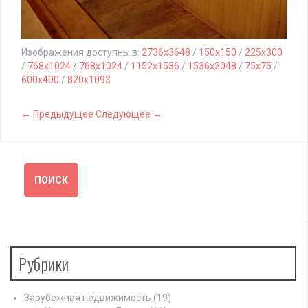
Изображения доступны в:
2736x3648
/
150x150
/
225x300
/
768x1024
/
768x1024
/
1152x1536
/
1536x2048
/
75x75
/
600x400
/
820x1093
← Предыдущее
Следующее →
Рубрики
Зарубежная недвижимость
(19)