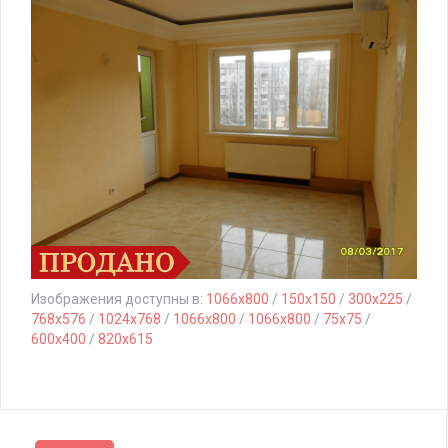
Изображения доступны в:
1066x800
/
150x150
/
300x225
/
768x576
/
1024x768
/
1066x800
/
1066x800
/
75x75
/
600x400
/
820x615