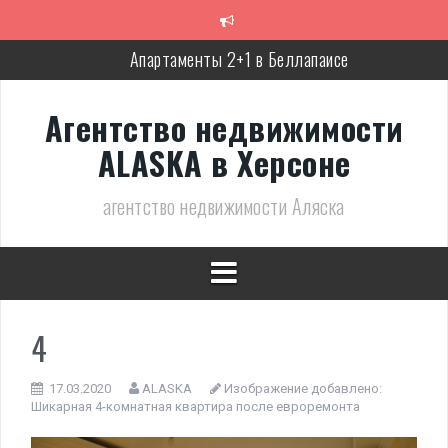
Перейти
к
содержимому
Апартаменты 2+1 в Беллапаисе
Экологичная вилла в Беллапаисе
Агентство недвижимости
Трёхспальная вилла в комплексе в Лапте
ALASKA в Херсоне
Современная, полностью готовая вилла в Алсанджаке
агентство недвижимости Аляска
Люкс вилла с дизайнерским ремонтом
Великолепное бунгало в Фамагусте
4
17.03.2020
ALASKA
Изображение добавлено:
Шикарная 4-комнатная квартира после евроремонта