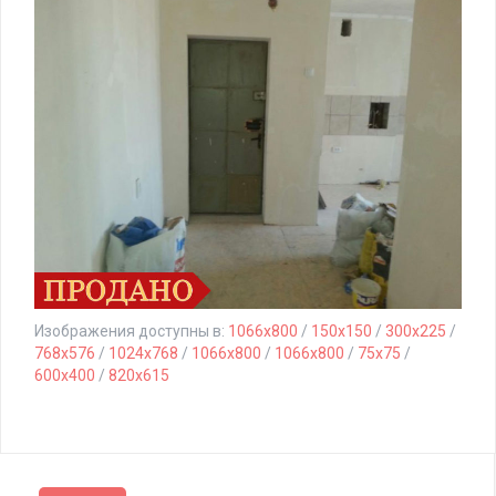
Изображения доступны в:
1066x800
/
150x150
/
300x225
/
768x576
/
1024x768
/
1066x800
/
1066x800
/
75x75
/
600x400
/
820x615