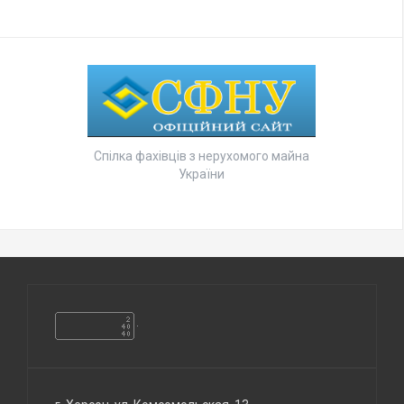
Спілка фахівців з нерухомого майна
України