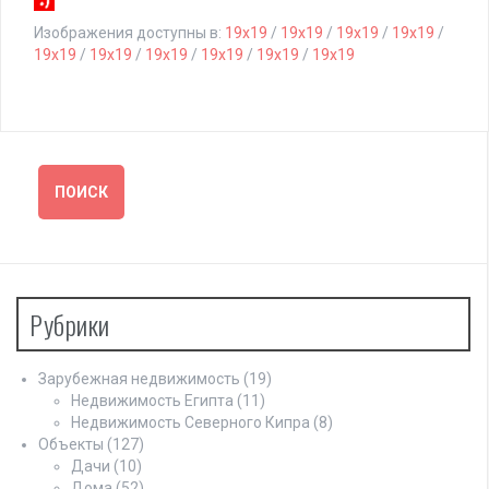
Изображения доступны в:
19x19
/
19x19
/
19x19
/
19x19
/
19x19
/
19x19
/
19x19
/
19x19
/
19x19
/
19x19
Рубрики
Зарубежная недвижимость
(19)
Недвижимость Египта
(11)
Недвижимость Северного Кипра
(8)
Объекты
(127)
Дачи
(10)
Дома
(52)