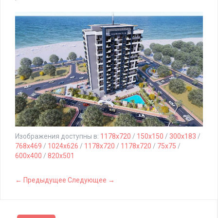
Изображения доступны в:
1178x720
/
150x150
/
300x183
/
768x469
/
1024x626
/
1178x720
/
1178x720
/
75x75
/
600x400
/
820x501
← Предыдущее
Следующее →