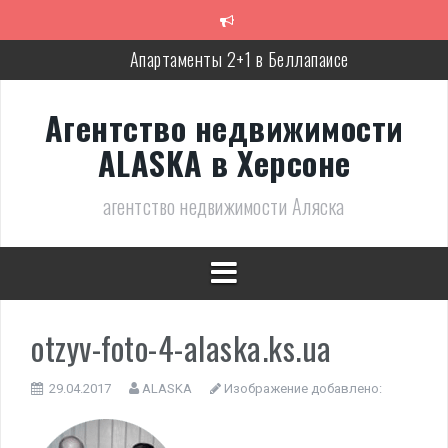
Перейти
к
содержимому
Апартаменты 2+1 в Беллапаисе
Экологичная вилла в Беллапаисе
Агентство недвижимости
Трёхспальная вилла в комплексе в Лапте
ALASKA в Херсоне
Современная, полностью готовая вилла в Алсанджаке
агентство недвижимости Аляска
Люкс вилла с дизайнерским ремонтом
Великолепное бунгало в Фамагусте
otzyv-foto-4-alaska.ks.ua
29.04.2017
ALASKA
Изображение добавлено: