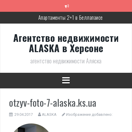
Перейти
к
содержимому
Апартаменты 2+1 в Беллапаисе
Экологичная вилла в Беллапаисе
Агентство недвижимости
Трёхспальная вилла в комплексе в Лапте
ALASKA в Херсоне
Современная, полностью готовая вилла в Алсанджаке
агентство недвижимости Аляска
Люкс вилла с дизайнерским ремонтом
Великолепное бунгало в Фамагусте
otzyv-foto-7-alaska.ks.ua
29.04.2017
ALASKA
Изображение добавлено: