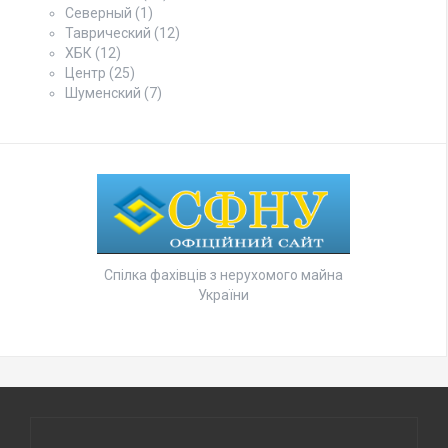
Северный
(1)
Таврический
(12)
ХБК
(12)
Центр
(25)
Шуменский
(7)
Спілка фахівців з нерухомого майна
України