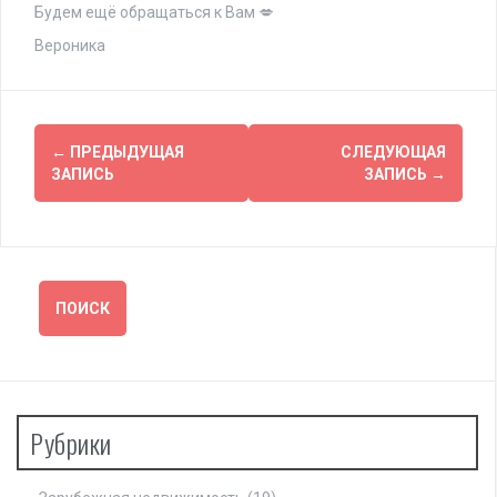
Будем ещё обращаться к Вам 💋
Вероника
Навигация
←
ПРЕДЫДУЩАЯ
СЛЕДУЮЩАЯ
по
ЗАПИСЬ
ЗАПИСЬ
→
записям
Рубрики