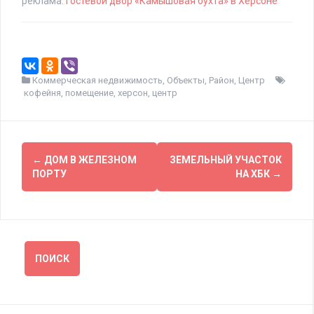
реклама:
Гостевой двор «Камышовая бухта» в Херсоне
Коммерческая недвижимость
,
Объекты
,
Район
,
Центр
кофейня
,
помещение
,
херсон
,
центр
Навигация
←
ДОМ В ЖЕЛЕЗНОМ
ЗЕМЕЛЬНЫЙ УЧАСТОК
по
ПОРТУ
НА ХБК
→
записям