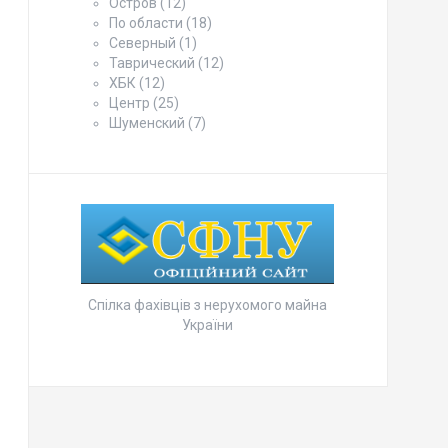
Остров
(12)
По области
(18)
Северный
(1)
Таврический
(12)
ХБК
(12)
Центр
(25)
Шуменский
(7)
Спілка фахівців з нерухомого майна
України