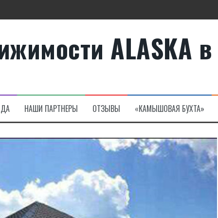
те
ижимости ALASKA в
а в Алсанджаке
НДА
НАШИ ПАРТНЕРЫ
ОТЗЫВЫ
«КАМЫШОВАЯ БУХТА»