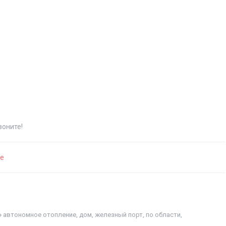
воните!
не
автономное отопление
,
дом
,
железный порт
,
по области
,