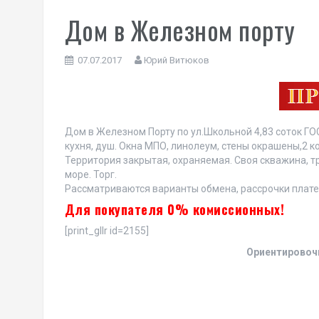
Дом в Железном порту
07.07.2017
Юрий Витюков
Дом в Железном Порту по ул.Школьной 4,83 соток ГО
кухня, душ. Окна МПО, линолеум, стены окрашены,2 к
Территория закрытая, охраняемая. Своя скважина, т
море. Торг.
Рассматриваются варианты обмена, рассрочки плате
Для покупателя 0% комиссионных!
[print_gllr id=2155]
Ориентировоч